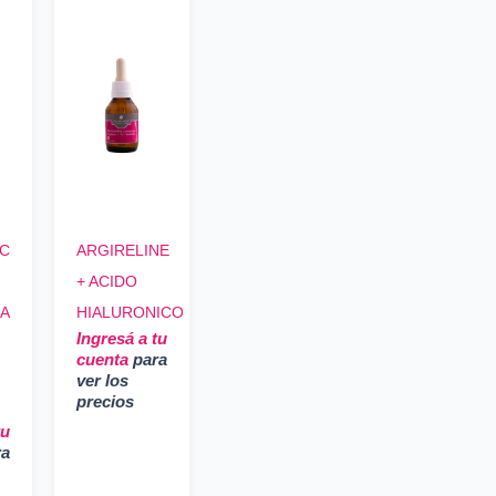
IC
ARGIRELINE
+ ACIDO
ZA
HIALURONICO
Ingresá a tu
cuenta
para
ver los
precios
tu
ra