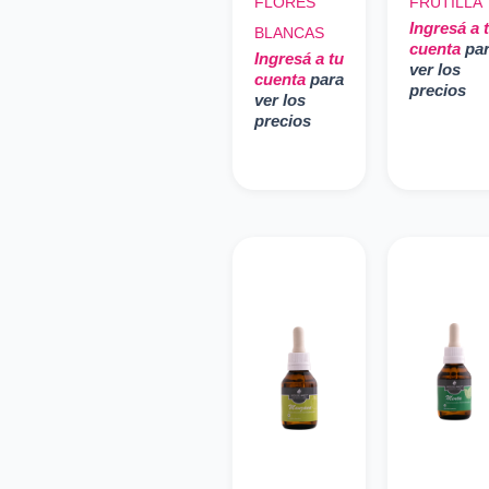
FLORES
FRUTILLA
Ingresá a 
BLANCAS
cuenta
pa
Ingresá a tu
ver los
cuenta
para
precios
ver los
precios