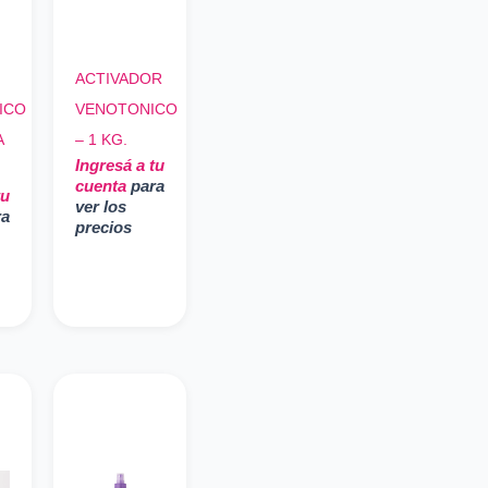
ACTIVADOR
ICO
VENOTONICO
A
– 1 KG.
Ingresá a tu
cuenta
para
tu
ver los
ra
precios