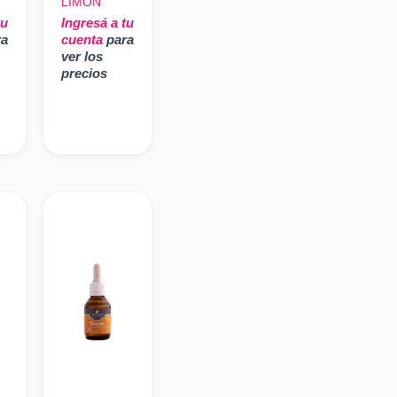
LIMON
tu
Ingresá a tu
ra
cuenta
para
ver los
precios