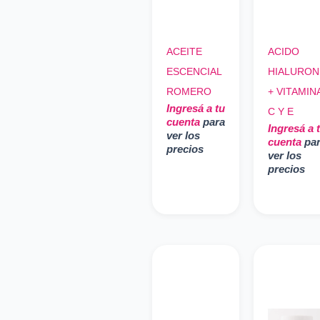
ACEITE
ACIDO
ESCENCIAL
HIALURON
ROMERO
+ VITAMIN
Ingresá a tu
C Y E
cuenta
para
Ingresá a 
ver los
cuenta
pa
precios
ver los
precios