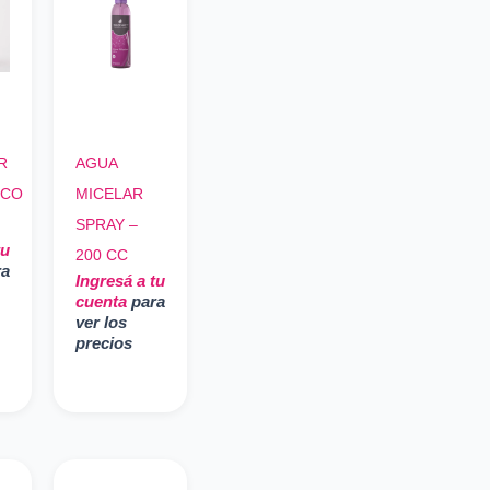
R
AGUA
ICO
MICELAR
SPRAY –
tu
200 CC
ra
Ingresá a tu
cuenta
para
ver los
precios