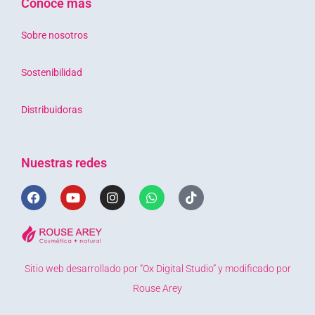
Conocé mas
Sobre nosotros
Sostenibilidad
Distribuidoras
Nuestras redes
F
Y
I
W
T
a
o
n
h
i
c
u
s
a
k
e
t
t
t
t
b
u
a
s
o
o
b
g
a
k
o
e
r
p
Sitio web desarrollado por “Ox Digital Studio” y modificado por
k
a
p
Rouse Arey
m