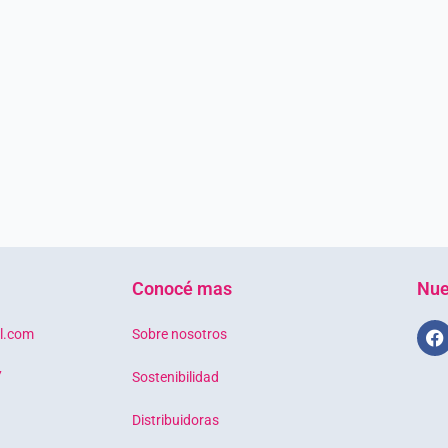
Conocé mas
Nue
F
l.com
Sobre nosotros
a
c
7
Sostenibilidad
e
b
o
Distribuidoras
o