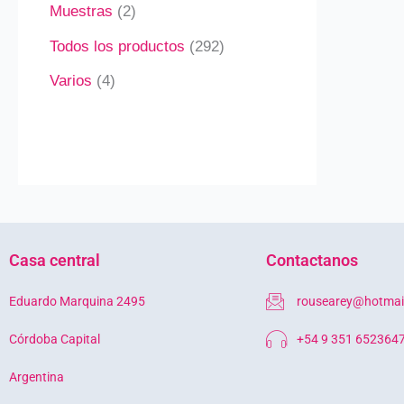
Muestras
2
Todos los productos
292
Varios
4
Casa central
Contactanos
Eduardo Marquina 2495
rousearey@hotmai
Córdoba Capital
+54 9 351 652364
Argentina