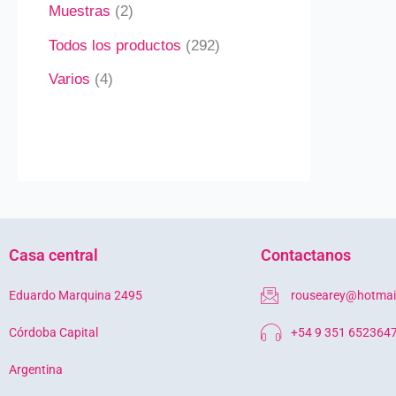
Muestras
2
Todos los productos
292
Varios
4
Casa central
Contactanos
Eduardo Marquina 2495
rousearey@hotmai
Córdoba Capital
+54 9 351 652364
Argentina