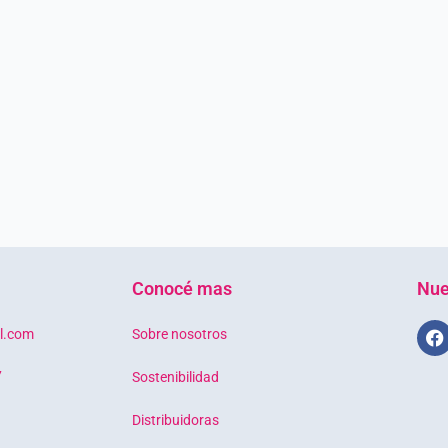
Conocé mas
Nue
F
l.com
Sobre nosotros
a
c
7
Sostenibilidad
e
b
o
Distribuidoras
o