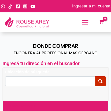
Ir
Ingresar a mi cuenta
al
contenido
DONDE COMPRAR
ENCONTRÁ AL PROFESIONAL MÁS CERCANO
Ingresá tu dirección en el buscador
ubicación de búsqueda
Number Of Shops
:
0