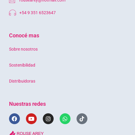
+54 9 351 6523647
Conocé mas
Sobre nosotros
Sostenibilidad
Distribuidoras
Nuestras redes
F
Y
I
W
T
a
o
n
h
i
c
u
s
a
k
e
t
t
t
t