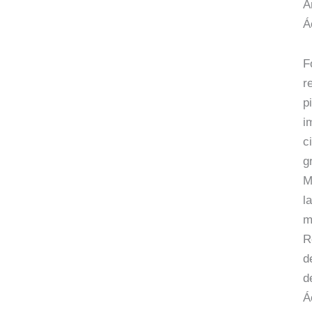
A
Á
F
r
p
i
c
g
M
l
m
R
d
d
Á