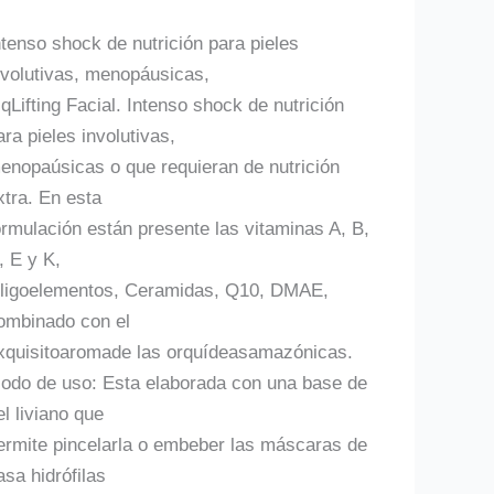
ntenso shock de nutrición para pieles
nvolutivas, menopáusicas,
 qLifting Facial. Intenso shock de nutrición
ara pieles involutivas,
enopaúsicas o que requieran de nutrición
xtra. En esta
ormulación están presente las vitaminas A, B,
, E y K,
ligoelementos, Ceramidas, Q10, DMAE,
ombinado con el
xquisitoaromade las orquídeasamazónicas.
odo de uso: Esta elaborada con una base de
el liviano que
ermite pincelarla o embeber las máscaras de
asa hidrófilas