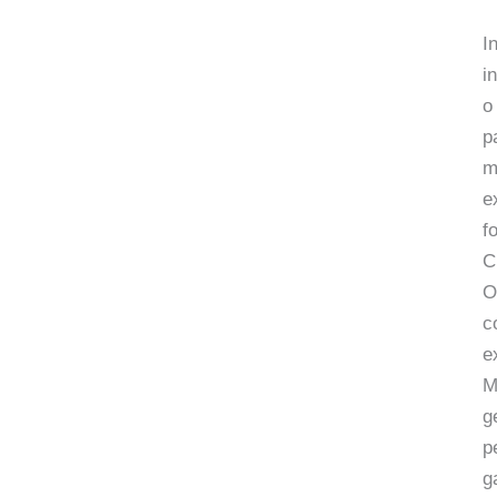
I
i
o
p
m
e
f
C
O
c
e
M
g
p
g