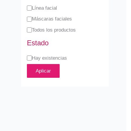
d
Línea facial
Máscaras faciales
Todos los productos
Estado
Hay existencias
Aplicar